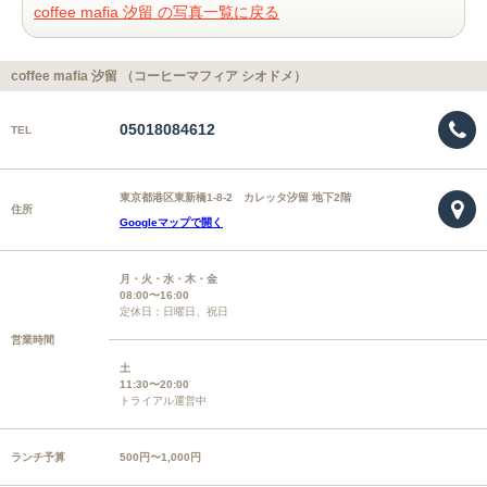
coffee mafia 汐留 の写真一覧に戻る
coffee mafia 汐留 （コーヒーマフィア シオドメ）
05018084612
TEL
東京都港区東新橋1-8-2 カレッタ汐留 地下2階
住所
Googleマップで開く
月・火・水・木・金
08:00〜16:00
定休日：日曜日、祝日
営業時間
土
11:30〜20:00
トライアル運営中
ランチ予算
500円〜1,000円