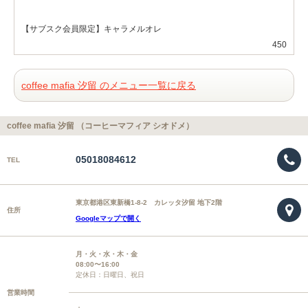
【サブスク会員限定】キャラメルオレ
450
coffee mafia 汐留 のメニュー一覧に戻る
coffee mafia 汐留 （コーヒーマフィア シオドメ）
05018084612
TEL
東京都港区東新橋1-8-2 カレッタ汐留 地下2階
住所
Googleマップで開く
月・火・水・木・金
08:00〜16:00
定休日：日曜日、祝日
営業時間