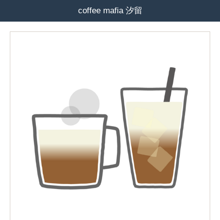
coffee mafia 汐留