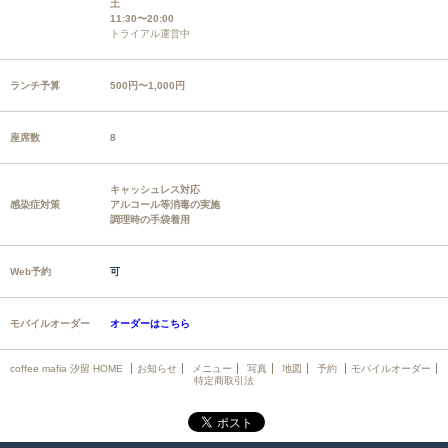
土
11:30〜20:00
トライアル運営中
ランチ予算
500円〜1,000円
座席数
8
キャッシュレス対応
感染症対策
アルコール等消毒の実施
調理時の手袋着用
Web予約
可
モバイルオーダー
オーダーはこちら
coffee mafia 汐留 HOME
お知らせ
メニュー
写真
地図
予約
モバイルオーダー
特定商取引法