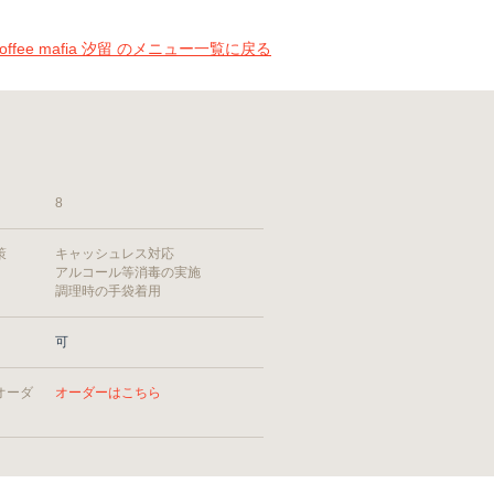
coffee mafia 汐留 のメニュー一覧に戻る
8
策
キャッシュレス対応
アルコール等消毒の実施
調理時の手袋着用
可
オーダ
オーダーはこちら