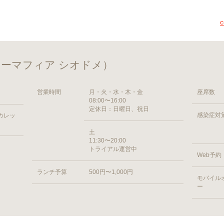
（コーヒーマフィア シオドメ）
営業時間
月・火・水・木・金
座席数
08:00〜16:00
定休日：日曜日、祝日
感染症対
 カレッ
土
11:30〜20:00
トライアル運営中
Web予約
ランチ予算
500円〜1,000円
モバイル
ー