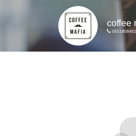
coffee
050180846