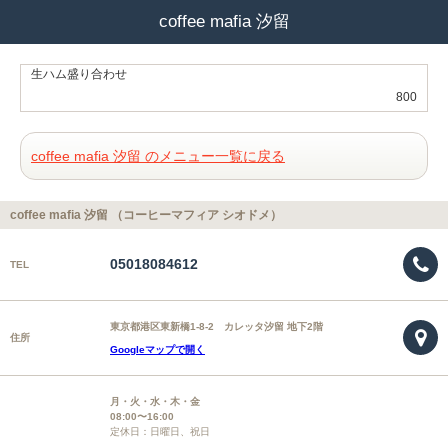
coffee mafia 汐留
生ハム盛り合わせ
800
coffee mafia 汐留 のメニュー一覧に戻る
coffee mafia 汐留 （コーヒーマフィア シオドメ）
05018084612
TEL
東京都港区東新橋1-8-2 カレッタ汐留 地下2階
住所
Googleマップで開く
月・火・水・木・金
08:00〜16:00
定休日：日曜日、祝日