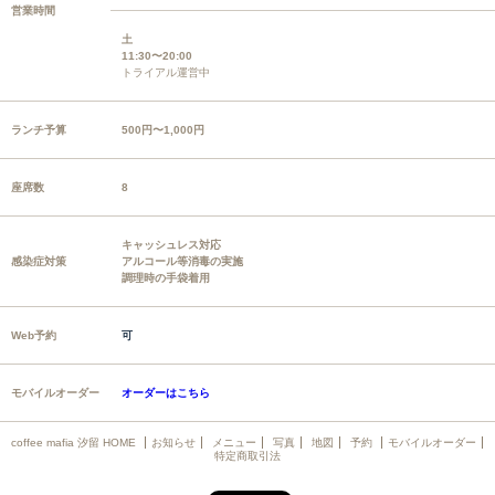
営業時間
土
11:30〜20:00
トライアル運営中
ランチ予算
500円〜1,000円
座席数
8
キャッシュレス対応
感染症対策
アルコール等消毒の実施
調理時の手袋着用
Web予約
可
モバイルオーダー
オーダーはこちら
coffee mafia 汐留 HOME
お知らせ
メニュー
写真
地図
予約
モバイルオーダー
特定商取引法