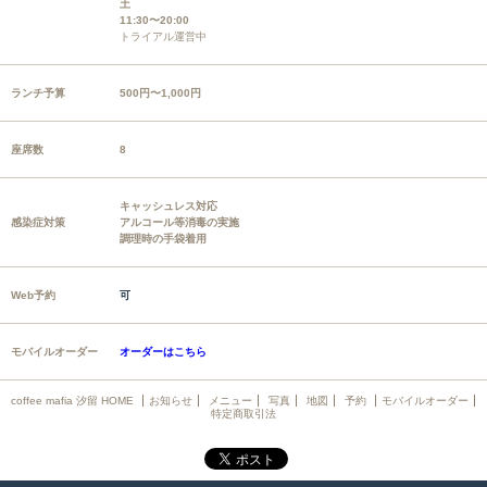
土
11:30〜20:00
トライアル運営中
ランチ予算
500円〜1,000円
座席数
8
キャッシュレス対応
感染症対策
アルコール等消毒の実施
調理時の手袋着用
Web予約
可
モバイルオーダー
オーダーはこちら
coffee mafia 汐留 HOME
お知らせ
メニュー
写真
地図
予約
モバイルオーダー
特定商取引法