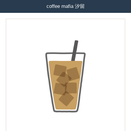
coffee mafia 汐留