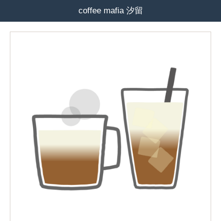
coffee mafia 汐留