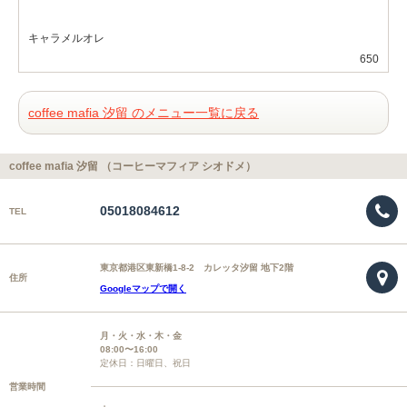
キャラメルオレ
650
coffee mafia 汐留 のメニュー一覧に戻る
coffee mafia 汐留 （コーヒーマフィア シオドメ）
05018084612
TEL
東京都港区東新橋1-8-2 カレッタ汐留 地下2階
住所
Googleマップで開く
月・火・水・木・金
08:00〜16:00
定休日：日曜日、祝日
営業時間