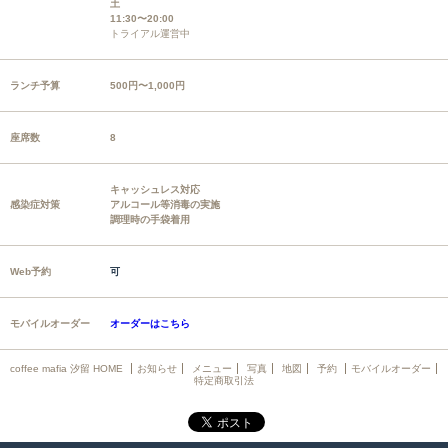
土
11:30〜20:00
トライアル運営中
ランチ予算
500円〜1,000円
座席数
8
キャッシュレス対応
感染症対策
アルコール等消毒の実施
調理時の手袋着用
Web予約
可
モバイルオーダー
オーダーはこちら
coffee mafia 汐留 HOME
お知らせ
メニュー
写真
地図
予約
モバイルオーダー
特定商取引法