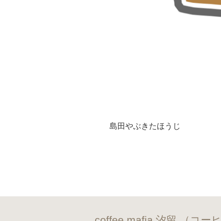
島田やぶきたほうじ
coffee mafia 汐留 