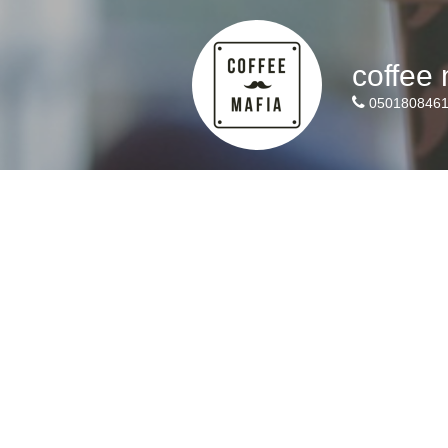
coffee
050180846